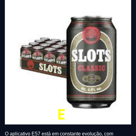
O aplicativo E57 está em constante evolução, com