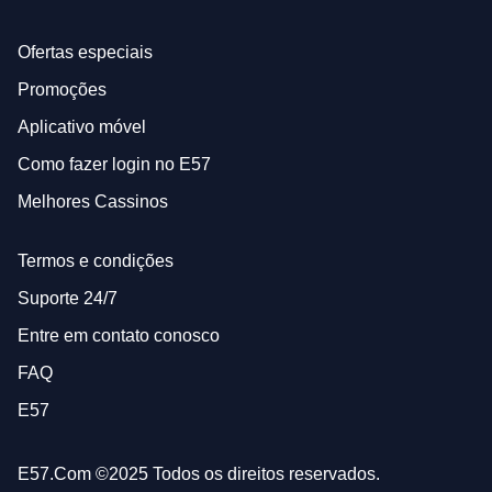
Ofertas especiais
Promoções
Aplicativo móvel
Como fazer login no E57
Melhores Cassinos
Termos e condições
Suporte 24/7
Entre em contato conosco
FAQ
E57
E57.Com ©2025 Todos os direitos reservados.