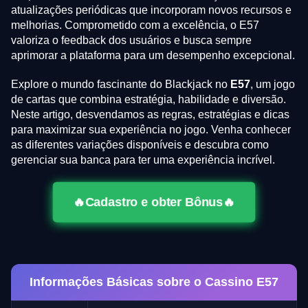
atualizações periódicas que incorporam novos recursos e
melhorias. Comprometido com a excelência, o E57
valoriza o feedback dos usuários e busca sempre
aprimorar a plataforma para um desempenho excepcional.
Explore o mundo fascinante do Blackjack no
E57
, um jogo
de cartas que combina estratégia, habilidade e diversão.
Neste artigo, desvendamos as regras, estratégias e dicas
para maximizar sua experiência no jogo. Venha conhecer
as diferentes variações disponíveis e descubra como
gerenciar sua banca para ter uma experiência incrível.
🔥Cadastro e obter Bônus🔥
Informações Básicas sobre o Cassino E57