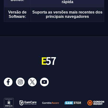
rápida
Versão de
Suporta as versões mais recentes dos
Software:
principais navegadores