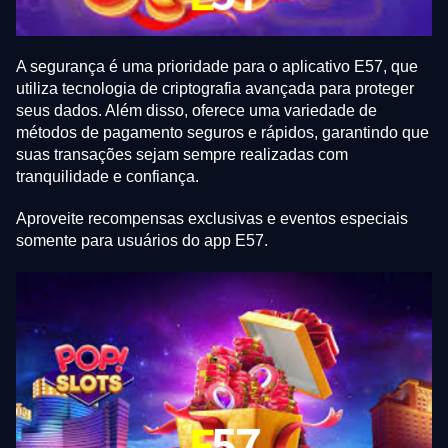
A segurança é uma prioridade para o aplicativo E57, que
utiliza tecnologia de criptografia avançada para proteger
seus dados. Além disso, oferece uma variedade de
métodos de pagamento seguros e rápidos, garantindo que
suas transações sejam sempre realizadas com
tranquilidade e confiança.
Aproveite recompensas exclusivas e eventos especiais
somente para usuários do app E57.